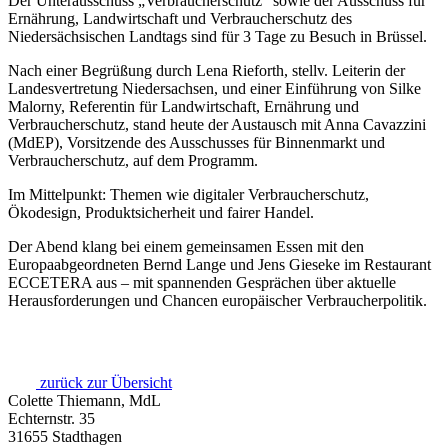
Der Unterausschuss „Verbraucherschutz“ sowie der Ausschuss für
Ernährung, Landwirtschaft und Verbraucherschutz des
Niedersächsischen Landtags sind für 3 Tage zu Besuch in Brüssel.
Nach einer Begrüßung durch Lena Rieforth, stellv. Leiterin der
Landesvertretung Niedersachsen, und einer Einführung von Silke
Malorny, Referentin für Landwirtschaft, Ernährung und
Verbraucherschutz, stand heute der Austausch mit Anna
Cavazzini
(MdEP), Vorsitzende des Ausschusses für Binnenmarkt und
Verbraucherschutz, auf dem Programm.
Im Mittelpunkt: Themen wie digitaler Verbraucherschutz,
Ökodesign, Produktsicherheit und fairer Handel.
Der Abend klang bei einem gemeinsamen Essen mit den
Europaabgeordneten Bernd Lange und Jens Gieseke im Restaurant
ECCETERA aus – mit spannenden Gesprächen über aktuelle
Herausforderungen und Chancen europäischer Verbraucherpolitik.
zurück zur Übersicht
Colette Thiemann, MdL
Echternstr. 35
31655 Stadthagen